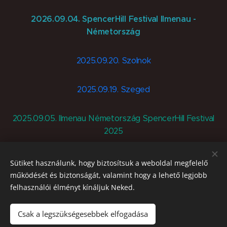
2026.09.04. SpencerHill Festival Ilmenau -
Németország
2025.09.20. Szolnok
2025.09.19. Szeged
2025.09.05. Ilmenau Németország SpencerHill Festival
2025
2025.08.30. Tar
Sütiket használunk, hogy biztosítsuk a weboldal megfelelő
működését és biztonságát, valamint hogy a lehető legjobb
felhasználói élményt kínáljuk Neked.
2025.08.09. Demjén
Csak a legszükségesebbek elfogadása
2025.07.27. Balatonmáriafürdő